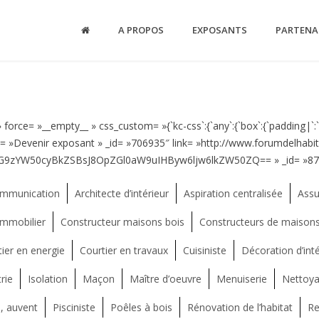
A PROPOS
EXPOSANTS
PARTENA
force= »__empty__ » css_custom= »{`kc-css`:{`any`:{`box`:{`padding|`:`i
le= »Devenir exposant » _id= »706935″ link= »http://www.forumdelhab
IGV4cG9zYW50cyBkZSBsJ8OpZGl0aW9uIHByw6ljw6lkZW50ZQ== » _id= »870
ommunication
Architecte d’intérieur
Aspiration centralisée
Assu
immobilier
Constructeur maisons bois
Constructeurs de maisons 
ier en energie
Courtier en travaux
Cuisiniste
Décoration d’inté
rie
Isolation
Maçon
Maître d’oeuvre
Menuiserie
Nettoya
, auvent
Pisciniste
Poêles à bois
Rénovation de l’habitat
Re