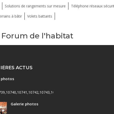
Solutions de rangements sur mesure
Téléphone réseaux sécuri
rrains à bâtir
Volets battants
Forum de l'habitat
IÈRES ACTUS
e photos
739,10740,10741,10742,10743,10744,10745,10746,10747,10748,107
Galerie photos