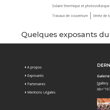
Solaire thermique et photovoltaïque
Travaux de couverture
Vente de te
Quelques exposants du 
DERN
A propos
Exposants
Galeri
[gallery
Partenaires
ids="10
Mentions Légales