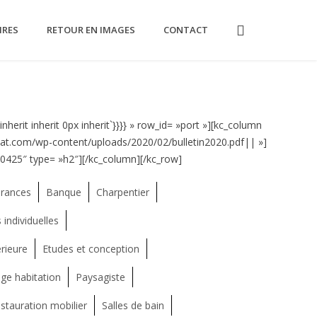
IRES
RETOUR EN IMAGES
CONTACT
nherit inherit 0px inherit`}}}} » row_id= »port »][kc_column
itat.com/wp-content/uploads/2020/02/bulletin2020.pdf|| »]
425″ type= »h2″][/kc_column][/kc_row]
rances
Banque
Charpentier
individuelles
rieure
Etudes et conception
ge habitation
Paysagiste
stauration mobilier
Salles de bain