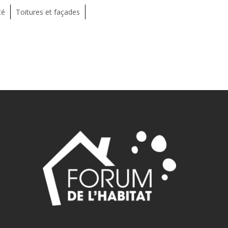
té
Toitures et façades
49,10750,10751,10752,10753,10754,10755,10756,10757,10758,1075