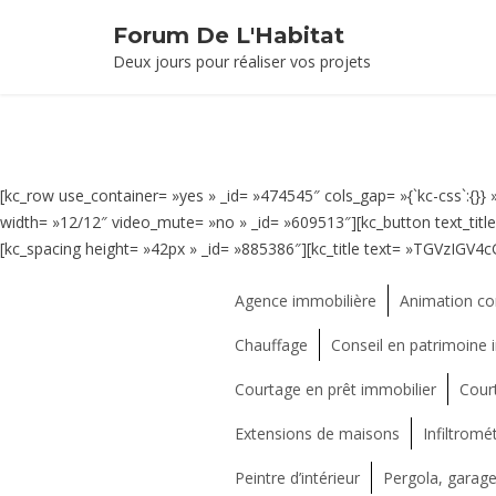
Forum De L'Habitat
Deux jours pour réaliser vos projets
[kc_row use_container= »yes » _id= »474545″ cols_gap= »{`kc-css`:{}} » 
width= »12/12″ video_mute= »no » _id= »609513″][kc_button text_tit
[kc_spacing height= »42px » _id= »885386″][kc_title text= »TGVz
Agence immobilière
Animation c
Chauffage
Conseil en patrimoine 
Courtage en prêt immobilier
Court
Extensions de maisons
Infiltromét
Peintre d’intérieur
Pergola, garage