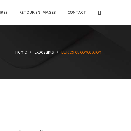
IRES
RETOUR EN IMAGES
CONTACT
Home
/
Exposants
/
Etudes et conception