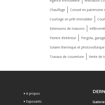
Agence immobilière
Animation c
Chauffage
Conseil en patrimoine 
Courtage en prêt immobilier
Court
Extensions de maisons
Infiltromét
Peintre d’intérieur
Pergola, garage
Solaire thermique et photovoltaïque
Travaux de couverture
Vente de te
DERN
A propos
Exposants
Galeri