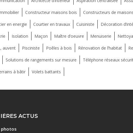
ommunication
Architecte d’intérieur
Aspiration centralisée
Assu
immobilier
Constructeur maisons bois
Constructeurs de maisons 
ier en energie
Courtier en travaux
Cuisiniste
Décoration d’inté
rie
Isolation
Maçon
Maître d’oeuvre
Menuiserie
Nettoya
, auvent
Pisciniste
Poêles à bois
Rénovation de l’habitat
Re
Solutions de rangements sur mesure
Téléphone réseaux sécuri
rrains à bâtir
Volets battants
IÈRES ACTUS
e photos