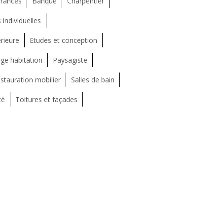
rances
Banque
Charpentier
individuelles
rieure
Etudes et conception
ge habitation
Paysagiste
stauration mobilier
Salles de bain
té
Toitures et façades