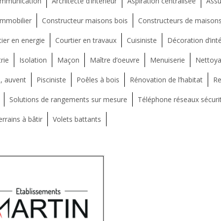
ommunication
Architecte d’intérieur
Aspiration centralisée
Assu
immobilier
Constructeur maisons bois
Constructeurs de maisons 
ier en energie
Courtier en travaux
Cuisiniste
Décoration d’inté
rie
Isolation
Maçon
Maître d’oeuvre
Menuiserie
Nettoya
, auvent
Pisciniste
Poêles à bois
Rénovation de l’habitat
Re
Solutions de rangements sur mesure
Téléphone réseaux sécuri
rrains à bâtir
Volets battants