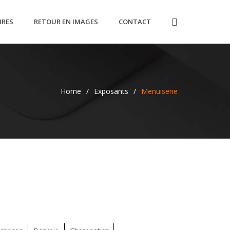
IRES
RETOUR EN IMAGES
CONTACT
Home
/
Exposants
/
Menuiserie