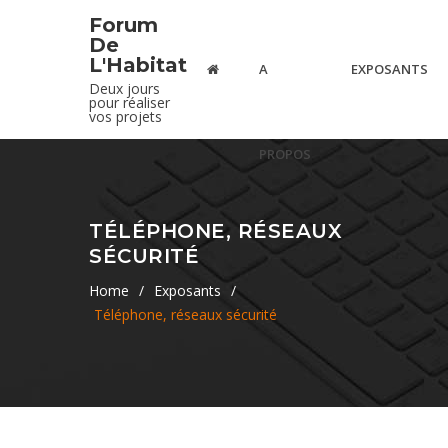
Forum
De
L'Habitat
A
EXPOSANTS
Deux jours
pour réaliser
vos projets
PROPOS
TÉLÉPHONE, RÉSEAUX
SÉCURITÉ
Home
/
Exposants
/
Téléphone, réseaux sécurité