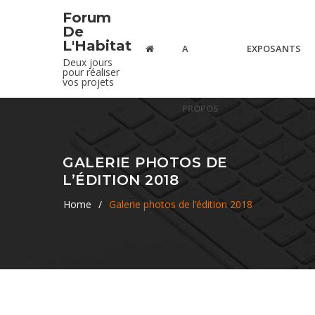
Forum
De
L'Habitat
A
EXPOSANTS
Deux jours
pour réaliser
vos projets
PROPOS
GALERIE PHOTOS DE
L’ÉDITION 2018
Home
/
Galerie photos de l’édition 2018