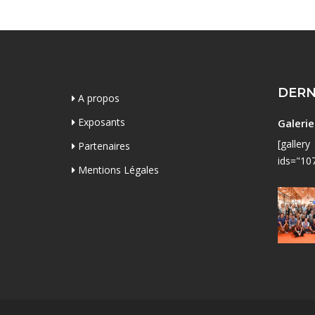
DERN
A propos
Exposants
Galeri
[gallery
Partenaires
ids="10
Mentions Légales