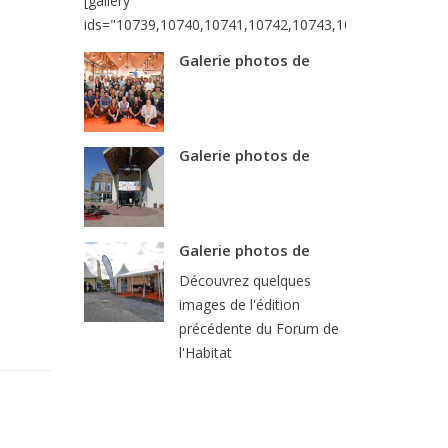
[gallery
ids="10739,10740,10741,10742,10743,10744,10745,10
Galerie photos de
Galerie photos de
Galerie photos de
Découvrez quelques
images de l'édition
précédente du Forum de
l'Habitat