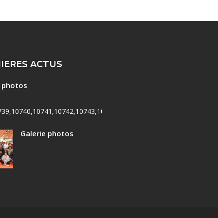
IÈRES ACTUS
e photos
739,10740,10741,10742,10743,10744,10745,10746,10747,10748,107
Galerie photos