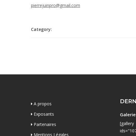
pierrejuinpro@gmail.com
Category:
DERN
A propos
Exposants
Galeri
[gallery
Partenaires
ids="10
Mentions Légales