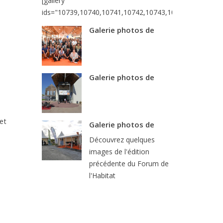
[gallery
ids="10739,10740,10741,10742,10743,10744,10745,10
Galerie photos de
Galerie photos de
et
Galerie photos de
Découvrez quelques
images de l'édition
précédente du Forum de
l'Habitat