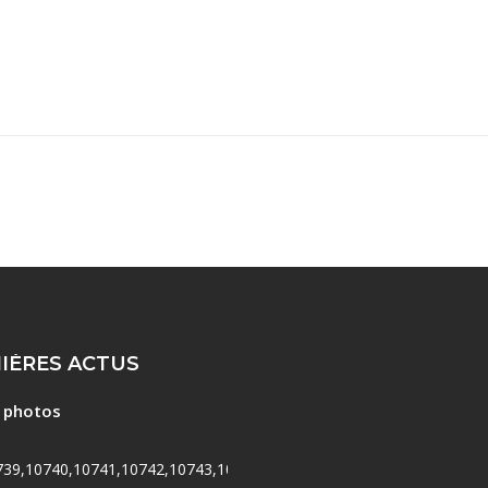
IÈRES ACTUS
e photos
739,10740,10741,10742,10743,10744,10745,10746,10747,10748,107