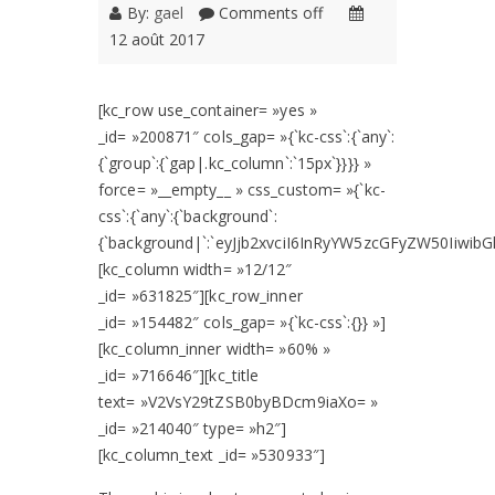
By:
gael
Comments off
12 août 2017
[kc_row use_container= »yes »
_id= »200871″ cols_gap= »{`kc-css`:{`any`:
{`group`:{`gap|.kc_column`:`15px`}}}} »
force= »__empty__ » css_custom= »{`kc-
css`:{`any`:{`background`:
{`background|`:`eyJjb2xvciI6InRyYW5zcGFyZW50Iiw
[kc_column width= »12/12″
_id= »631825″][kc_row_inner
_id= »154482″ cols_gap= »{`kc-css`:{}} »]
[kc_column_inner width= »60% »
_id= »716646″][kc_title
text= »V2VsY29tZSB0byBDcm9iaXo= »
_id= »214040″ type= »h2″]
[kc_column_text _id= »530933″]