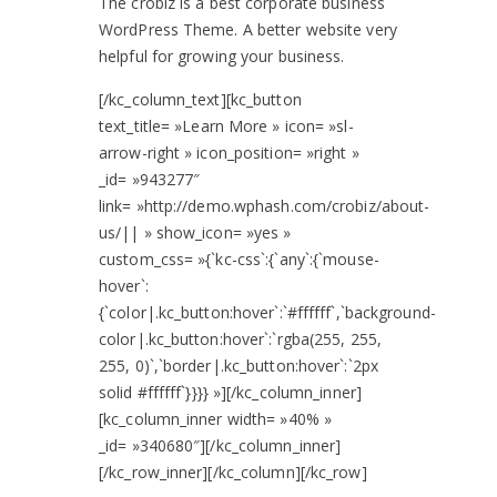
The crobiz is a best corporate business
WordPress Theme. A better website very
helpful for growing your business.
[/kc_column_text][kc_button
text_title= »Learn More » icon= »sl-
arrow-right » icon_position= »right »
_id= »943277″
link= »http://demo.wphash.com/crobiz/about-
us/|| » show_icon= »yes »
custom_css= »{`kc-css`:{`any`:{`mouse-
hover`:
{`color|.kc_button:hover`:`#ffffff`,`background-
color|.kc_button:hover`:`rgba(255, 255,
255, 0)`,`border|.kc_button:hover`:`2px
solid #ffffff`}}}} »][/kc_column_inner]
[kc_column_inner width= »40% »
_id= »340680″][/kc_column_inner]
[/kc_row_inner][/kc_column][/kc_row]