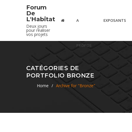
Forum
De
L'Habitat
A
EXPOSANTS
Deux jours
pour réaliser
vos projets
PROPOS
CATÉGORIES DE
PORTFOLIO BRONZE
Home
/
Archive for "Bronze"