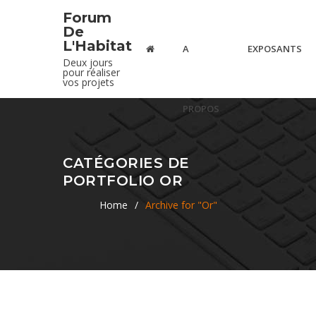
Forum
De
L'Habitat
A
EXPOSANTS
Deux jours
pour réaliser
vos projets
PROPOS
CATÉGORIES DE
PORTFOLIO OR
Home
/
Archive for "Or"