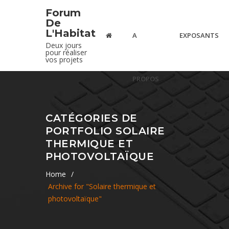
Forum
De
L'Habitat
A
EXPOSANTS
Deux jours
pour réaliser
vos projets
PROPOS
CATÉGORIES DE
PORTFOLIO SOLAIRE
THERMIQUE ET
PHOTOVOLTAÏQUE
Home
/
Archive for "Solaire thermique et
photovoltaïque"